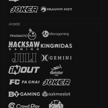
Arcade