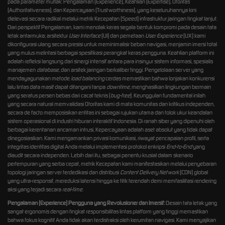
pada parameter mutlak: Pengalaman (Experience), Keahlian (Expertise), Otoritas
(Authoritativeness), dan Kepercayaan (Trustworthiness), yang keseluruhannya kini
dielevasi secara radikal melalui metrik Kecepatan (Speed) infrastruktur jaringan tingkat lanjut.
Dari perspektif Pengalaman, kami menolak keras segala bentuk kompromi pada desain tata
letak antarmuka; arsitektur
User Interface
(UI) dan pemetaan
User Experience
(UX) kami
dikonfigurasi ulang secara presisi untuk meminimalisir beban navigasi, menjamin imersi total
yang mulus melintasi berbagai spesifikasi perangkat keras pengguna. Keahlian platform ini
adalah refleksi langsung dari sinergi intensif antara para insinyur sistem informasi, spesialis
manajemen
database
, dan arsitek jaringan berkaliber tinggi. Pengelolaan server yang
mendayagunakan metode
load balancing
cerdas memastikan bahwa lonjakan konkurensi
lalu lintas data masif dapat ditangani tanpa
downtime
, menghasilkan lingkungan bermain
yang seratus persen bebas dari cacat teknis (
bug-free
). Keunggulan fundamental inilah
yang secara natural memvalidasi Otoritas kami di mata komunitas dan kritikus independen,
secara de facto memposisikan entitas ini sebagai rujukan utama dan tolok ukur keandalan
sistem operasional di industri hiburan interaktif Indonesia. Di ranah siber yang dipenuhi oleh
berbagai kerentanan ancaman intrusi, Kepercayaan adalah aset absolut yang tidak dapat
dinegosiasikan. Kami mengamankan privasi komunikasi, riwayat pencapaian profil, serta
integritas identitas digital Anda melalui implementasi protokol enkripsi
End-to-End
yang
diaudit secara independen. Lebih dari itu, sebagai penentu krusial dalam skenario
pertempuran yang serba cepat, metrik Kecepatan kami manifestasikan melalui penyebaran
topologi jaringan server terdedikasi dan distribusi
Content Delivery Network
(CDN) global
yang ultra-responsif, mereduksi latensi hingga ke titik terendah demi memfasilitasi rendering
aksi yang terjadi secara
real-time
.
Pengalaman (Experience) Pengguna yang Revolusioner dan Imersif:
Desain tata letak yang
sangat ergonomis dengan tingkat responsibilitas lintas platform yang tinggi memastikan
bahwa fokus kognitif Anda tidak akan terdistraksi oleh kerumitan navigasi. Kami menyajikan