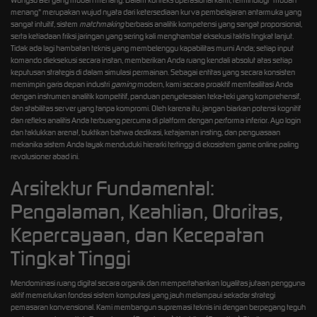
menang" merupakan wujud nyata dari ketersediaan kurva pembelajaran antarmuka yang
sangat intuitif, sistem
matchmaking
berbasis analitik kompetensi yang sangat proporsional,
serta ketiadaan friksi jaringan yang sering kali menghambat eksekusi taktis tingkat lanjut.
Tidak ada lagi hambatan teknis yang membelenggu kapabilitas murni Anda; setiap input
komando dieksekusi secara instan, memberikan Anda ruang kendali absolut atas setiap
keputusan strategis di dalam simulasi permainan. Sebagai entitas yang secara konsisten
memimpin garis depan industri
gaming
modern, kami secara proaktif memfasilitasi Anda
dengan instrumen analitik kompetitif, panduan penyelesaian teka-teki yang komprehensif,
dan stabilitas server yang tanpa kompromi. Oleh karena itu, jangan biarkan potensi kognitif
dan refleks analitis Anda terbuang percuma di platform dengan performa inferior. Ayo login
dan taklukkan arena!, buktikan bahwa dedikasi, ketajaman insting, dan penguasaan
mekanika sistem Anda layak menduduki hierarki tertinggi di ekosistem game online paling
revolusioner abad ini.
Arsitektur Fundamental:
Pengalaman, Keahlian, Otoritas,
Kepercayaan, dan Kecepatan
Tingkat Tinggi
Mendominasi ruang digital secara organik dan mempertahankan loyalitas jutaan pengguna
aktif memerlukan fondasi sistem komputasi yang jauh melampaui sekadar strategi
pemasaran konvensional. Kami membangun supremasi teknis ini dengan berpegang teguh