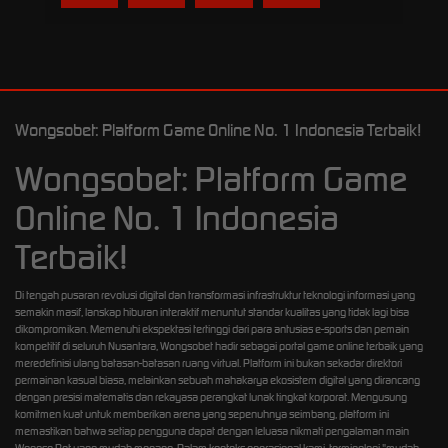
Wongsobet: Platform Game Online No. 1 Indonesia Terbaik!
Wongsobet: Platform Game
Online No. 1 Indonesia
Terbaik!
Di tengah pusaran revolusi digital dan transformasi infrastruktur teknologi informasi yang
semakin masif, lanskap hiburan interaktif menuntut standar kualitas yang tidak lagi bisa
dikompromikan. Memenuhi ekspektasi tertinggi dari para antusias e-sports dan pemain
kompetitif di seluruh Nusantara, Wongsobet hadir sebagai portal game online terbaik yang
meredefinisi ulang batasan-batasan ruang virtual. Platform ini bukan sekadar direktori
permainan kasual biasa, melainkan sebuah mahakarya ekosistem digital yang dirancang
dengan presisi matematis dan rekayasa perangkat lunak tingkat korporat. Mengusung
komitmen kuat untuk memberikan arena yang sepenuhnya seimbang, platform ini
memastikan bahwa setiap pengguna dapat dengan leluasa nikmati pengalaman main
Wongso Bet yang mudah menang. Dalam konteks operasional kami, terminologi "mudah