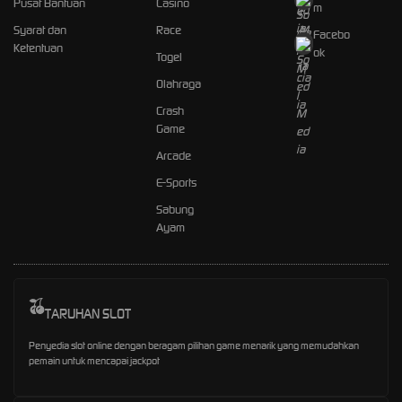
Pusat Bantuan
Casino
m
Syarat dan
Race
Facebo
Ketentuan
ok
Togel
Olahraga
Crash
Game
Arcade
E-Sports
Sabung
Ayam
TARUHAN SLOT
Penyedia slot online dengan beragam pilihan game menarik yang memudahkan
pemain untuk mencapai jackpot