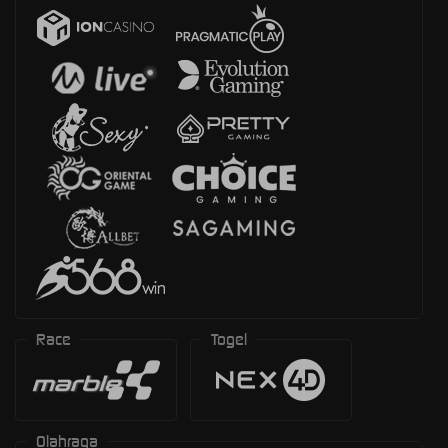
Race
Togel
Olahraga