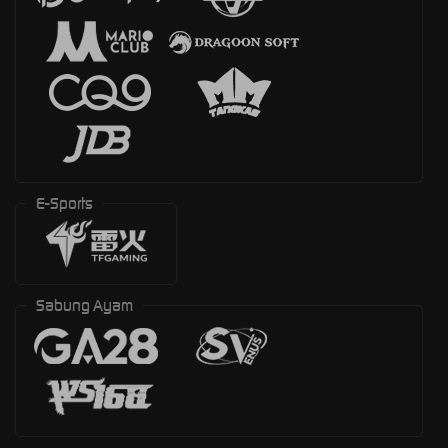
E-Sports
Sabung Ayam