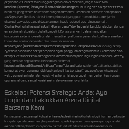
perjalanan visual beresolusi tinggi dengan interaksi mekanis yang memuaskan.
Keahlian (Expertise) Rekayasa IT dan Arsitektur Jaringan:
Didukung oleh tim spesialis sistem
informasi yang secara berkesinambungan memantau kesehatan
database
dan optimasi
routing
server. Dedikasi teknis ini mengeliminasi gangguan transmisi data, menjamin
eksekusi
gameplay
yang didasarkan murni pada rasionalitas strategis pemain.
Otoritas (Authoritativeness) Industri Hiburan yang Tidak Terbantahkan:
Menetapkan standar
emas di ranah ekosistem digital kompetitif. Konsistensi kami dalam menyajikan
fungsionalitas dan inovasi fitur telah menjadikan platform ini parameter kualitas utama bagi
komunitas analis independen dan
gamer
elit nasional.
Kepercayaan (Trustworthiness) Berbasis Integritas dan Enkripsi Mutlak:
Melindungi setiap
byte
data pribadi dan aset pencapaian digital pengguna dengan arsitektur keamanan siber
berlapis. Verifikasi sistem menegaskan komitmen kami pada lingkungan kompetisi
Fair Play
yang steril dari segala bentuk eksploitasi eksternal.
Kecepatan (Speed) Eksekusi Anti-Lag Tanpa Toleransi Latensi:
Memanfaatkan kapabilitas
komputasi awan yang mendistribusikan lalu lintas
bandwidth
secara efisien. Akselerasi
waktu pemuatan instan dan konektivitas transmisi super cepat memberikan keuntungan
operasional yang sangat krusial saat melakukan manuver taktis.
Eskalasi Potensi Strategis Anda: Ayo
Login dan Taklukkan Arena Digital
Bersama Kami
Konvergensi yang sangat kohesif antara adaptasi infrastruktur teknologi informasi berkinerja
tinggi dengan dedikasi yang berpusat murni pada kepuasan pencapaian pengguna telah
menempatkan platform ini di puncak hierarki industri hiburan interaktif masa kini. Ini